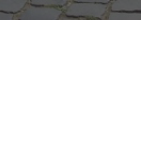
 növényvásár a Szent György-napon
kola szülői közössége gondosan nevelgetett palántákkal, fűszer-, 
ja az érdeklődőket.