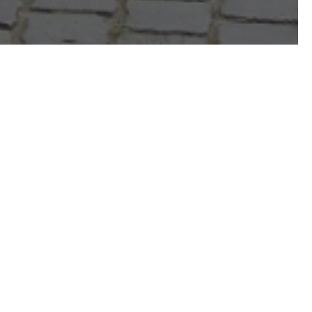
dísz- és