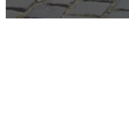
4/20/2024
Palánta- és
Az Óbudai Waldorf Is
szobanövényekkel vár
4/19/2024