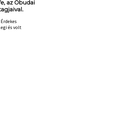
fe, az Óbudai
agjaival.
 Érdekes
egi és volt