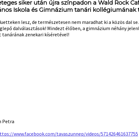
geteges siker után újra színpadon a Wald Rock Ca
ános Iskola és Gimnázium tanári kollégiumának t
duetteken lesz, de természetesen nem maradhat ki a közös dal se.
glepő dalválasztások! Mindezt élőben, a gimnázium néhány jelenl
 tanárának zenekari kíséretével!
n Petra
ttps://www.facebook.com/tavaszunnep/videos/571426461637755