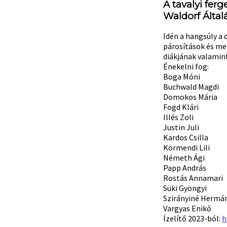
A tavalyi fer
Waldorf Által
Idén a hangsúly a 
párosítások és me
diákjának valamint
Énekelni fog:
Boga Móni
Buchwald Magdi
Domokos Mária
Fogd Klári
Illés Zoli
Justin Juli
Kardos Csilla
Körmendi Lili
Németh Ági
Papp András
Rostás Annamari
Süki Gyöngyi
Szirányiné Hermá
Vargyas Enikő
Ízelítő 2023-ból:
h