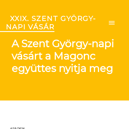
XXIX. SZENT GYÖRGY-
NAPI VÁSÁR
A Szent György-napi
vásárt a Magonc
együttes nyitja meg
4/15/2024